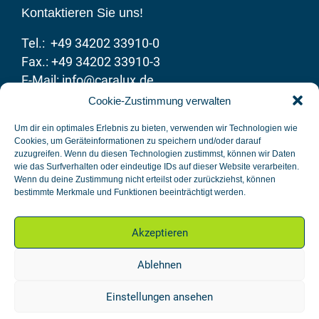
Kontaktieren Sie uns!
Tel.: +49 34202 33910-0
Fax.: +49 34202 33910-3
E-Mail: info@caralux.de
Web:
www.caralux.de
Cookie-Zustimmung verwalten
weitere Websites
Um dir ein optimales Erlebnis zu bieten, verwenden wir Technologien wie
www.pv-green-solar.de
Cookies, um Geräteinformationen zu speichern und/oder darauf
tankstelle.caralux.de
zuzugreifen. Wenn du diesen Technologien zustimmst, können wir Daten
wie das Surfverhalten oder eindeutige IDs auf dieser Website verarbeiten.
www.caraluxdigital.de
Wenn du deine Zustimmung nicht erteilst oder zurückziehst, können
bestimmte Merkmale und Funktionen beeinträchtigt werden.
Akzeptieren
Impressum
|
Datenschutz
|
Cookie-Richtlinie
|
AGB
|
COPYRIGHT ©2025 CARALUX GMBH. Alle Rechte
vorbehalten.
Ablehnen
Einstellungen ansehen