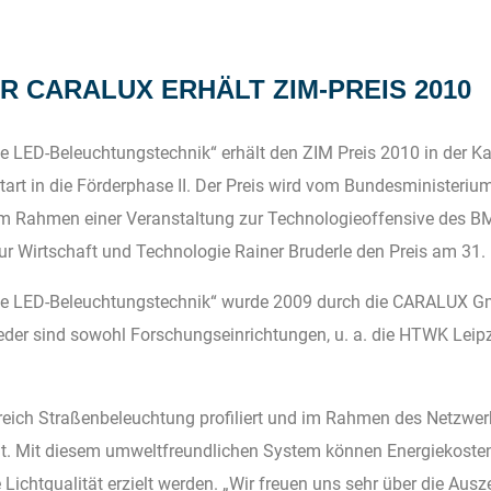
 CARALUX ERHÄLT ZIM-PREIS 2010
te LED-Beleuchtungstechnik“ erhält den ZIM Preis 2010 in der 
art in die Förderphase II. Der Preis wird vom Bundesministerium
Im Rahmen einer Veranstaltung zur Technologieoffensive des BM
ur Wirtschaft und Technologie Rainer Bruderle den Preis am 31. 
nte LED-Beleuchtungstechnik“ wurde 2009 durch die CARALUX 
lieder sind sowohl Forschungseinrichtungen, u. a. die HTWK Leipz
reich Straßenbeleuchtung profiliert und im Rahmen des Netzwer
lt. Mit diesem umweltfreundlichen System können Energiekosten
Lichtqualität erzielt werden. „Wir freuen uns sehr über die Au