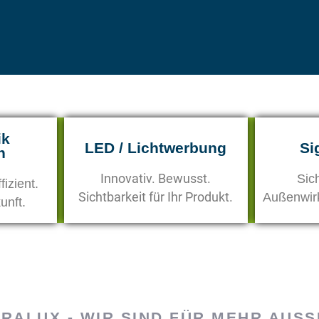
ik
LED / Lichtwerbung
Si
n
Innovativ. Bewusst.
Sic
izient.
Sichtbarkeit für Ihr Produkt.
Außenwirk
unft.
ARALUX - WIR SIND FÜR MEHR AUS