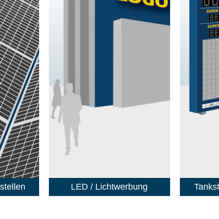
stellen
LED / Lichtwerbung
Tankst