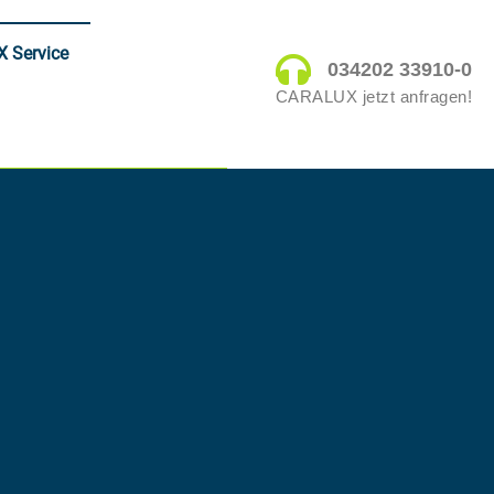
 Service
034202 33910-0
CARALUX jetzt anfragen!