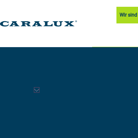
Wir sin
Nachhaltig. Leistungsstark.
Photovoltai
Freiflächen
PV-Power für morgen.
ÜBER CARALUX GREEN.SOLAR