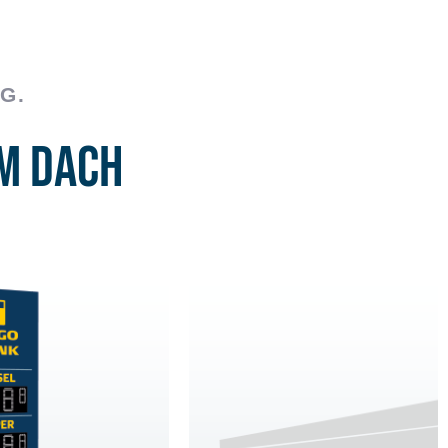
G.
m Dach