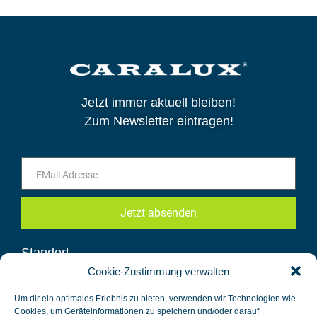
Jetzt immer aktuell bleiben!
Zum Newsletter eintragen!
Jetzt absenden
Standort
Cookie-Zustimmung verwalten
CARALUX GmbH
Um dir ein optimales Erlebnis zu bieten, verwenden wir Technologien wie
Cookies, um Geräteinformationen zu speichern und/oder darauf
Im Rittergut 1-10