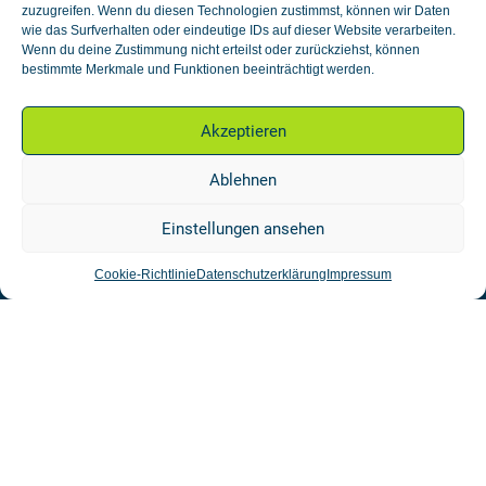
zuzugreifen. Wenn du diesen Technologien zustimmst, können wir Daten
04519 Rackwitz / OT Lemsel
wie das Surfverhalten oder eindeutige IDs auf dieser Website verarbeiten.
Wenn du deine Zustimmung nicht erteilst oder zurückziehst, können
bei Leipzig
bestimmte Merkmale und Funktionen beeinträchtigt werden.
Wir sind montags bis freitags
von 8 bis 17 Uhr für Sie da!
Akzeptieren
Ablehnen
Kontaktieren Sie uns!
Einstellungen ansehen
Tel.: +49 34202 33910-0
Cookie-Richtlinie
Datenschutzerklärung
Impressum
Fax.: +49 34202 33910-3
E-Mail: info@caralux.de
Web:
www.caralux.de
weitere Websites
www.pv-green-solar.de
tankstelle.caralux.de
www.caraluxdigital.de